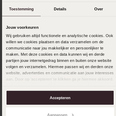
4
0.0%
Toestemming
Details
Over
3
0.0%
2
0.0%
1
0.0%
Jouw voorkeuren
Wij gebruiken altijd functionele en analytische cookies. Ook
Verzameld onder de
Gebruiksvoorwaarden
van
willen we cookies plaatsen en data verzamelen om de
Trusted shops
communicatie naar jou makkelijker en persoonlijker te
Filter
maken. Met deze cookies en data kunnen wij en derde
partijen jouw internetgedrag binnen en buiten onze website
volgen en verzamelen. Hiermee passen wij en derden onze
website, advertenties en communicatie aan jouw interesses
23-12-2023 - Birgitte v.
aan. Door op ‘accepteren’ te klikken ga je hiermee akkoord.
Sprankelend
Je kunt je voorkeuren altijd weer aanpassen. Lees er meer
over in ons
cookiebeleid
.
Accepteren
Uitverkocht
Aanpassen