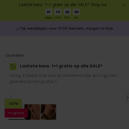
Laatste kans: 1+1 gratis op alle SALE* Shop nu!
01
10
20
00
Dagen
Uren
Min
Sec
Op werkdagen voor 17:00 besteld, morgen in huis
You
Oorbellen
are
Laatste kans: 1+1 gratis op alle SALE*
here:
Voeg 2 items toe aan je winkelmandje en krijg het
goedkoopste gratis.
*
-50%
1+1 gratis