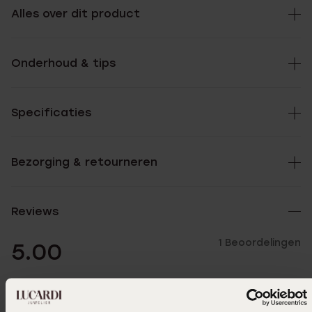
Alles over dit product
Onderhoud & tips
Specificaties
Bezorging & retourneren
Reviews
1 Beoordelingen
5.00
5
100.0%