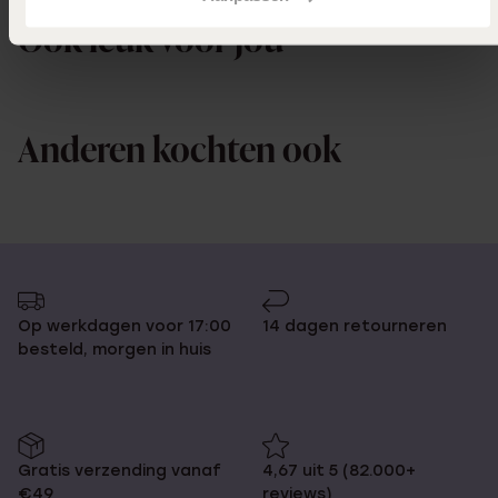
Ook leuk voor jou
Anderen kochten ook
Op werkdagen voor 17:00
14 dagen retourneren
besteld, morgen in huis
Gratis verzending vanaf
4,67 uit 5 (82.000+
€49
reviews)