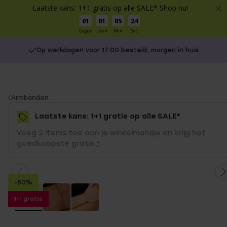
Laatste kans: 1+1 gratis op alle SALE* Shop nu!
01
01
05
24
Dagen
Uren
Min
Sec
Op werkdagen voor 17:00 besteld, morgen in huis
You
Armbanden
are
Laatste kans: 1+1 gratis op alle SALE*
here:
Voeg 2 items toe aan je winkelmandje en krijg het
goedkoopste gratis.
*
-50%
1+1 gratis