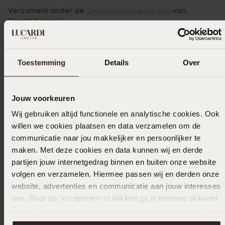
Verzameld onder de
Gebruiksvoorwaarden
van
Trusted shops
Filter
Toestemming
Details
Over
03-06-2026 - Glenda v.
Jouw voorkeuren
Heel mooi fijn armbandje. Perfect cadeau.
Wij gebruiken altijd functionele en analytische cookies. Ook
willen we cookies plaatsen en data verzamelen om de
communicatie naar jou makkelijker en persoonlijker te
20-02-2026 - Sanne W.
maken. Met deze cookies en data kunnen wij en derde
Heel mooi en subtiel armbandje. Verkleurd
partijen jouw internetgedrag binnen en buiten onze website
niet.
volgen en verzamelen. Hiermee passen wij en derden onze
website, advertenties en communicatie aan jouw interesses
aan. Door op ‘accepteren’ te klikken ga je hiermee akkoord.
Je kunt je voorkeuren altijd weer aanpassen. Lees er meer
18-02-2026 - Alexandra M.
over in ons
cookiebeleid
.