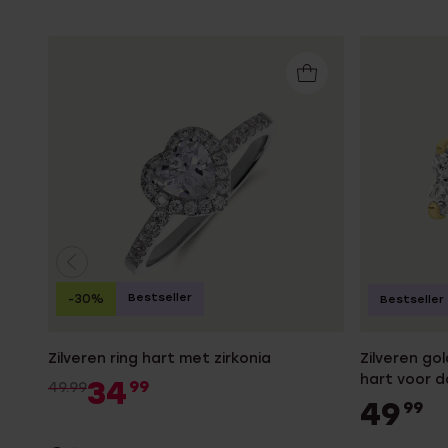
Bestseller
-30%
Bestseller
Zilveren ring hart met zirkonia
Zilveren go
hart voor 
34
99
49.99
49
99