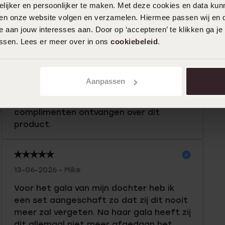
ijker en persoonlijker te maken. Met deze cookies en data kunn
iten onze website volgen en verzamelen. Hiermee passen wij en 
n
Filter
 aan jouw interesses aan. Door op ‘accepteren’ te klikken ga je
assen. Lees er meer over in ons
cookiebeleid
.
0%
11-07-2026 - Zoë V.
%
Aanpassen
Product staat prachtig en blinkt super
%
mooi. Heb al meerdere malen
%
complimenten ontvangen over dit
product.
%
13-06-2026 - Mike
Voor het gala van mijn dochter heb ik
een set aangeschaft zo dat zij dit nooit
meer zal vergeten. Na haar gala heeft zij
dit allemaal niet meer afgedaan het