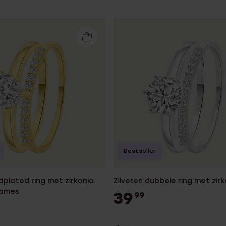
Bestseller
ldplated ring met zirkonia
Zilveren dubbele ring met zirk
dames
39
99