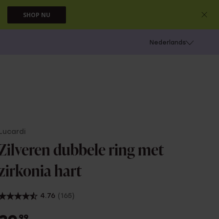
SHOP NU
 schieten
Nederlands
Lucardi
Zilveren dubbele ring met
zirkonia hart
4.76
(165)
99