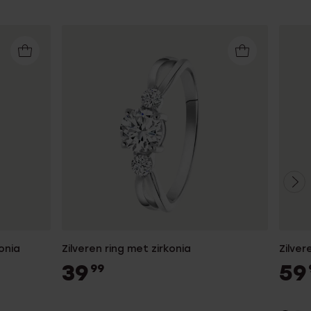
onia
Zilveren ring met zirkonia
Zilver
39
59
99