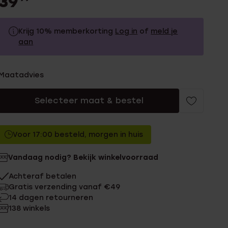
39
Krijg 10% memberkorting
Log in
of
meld je
aan
39.99
Zonder memberkorting
Maatadvies
35.99
Met memberkorting
Selecteer maat & bestel
Voor 17:00 besteld, morgen in huis
Vandaag nodig? Bekijk winkelvoorraad
Achteraf betalen
Gratis verzending vanaf €49
14 dagen retourneren
138 winkels