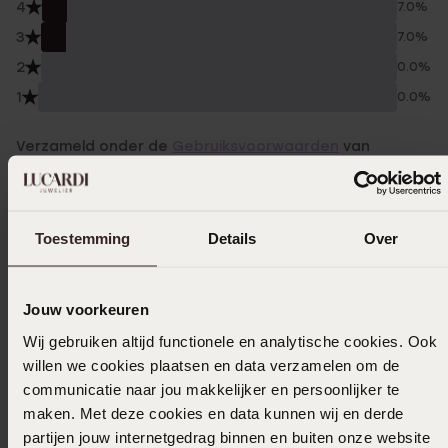
4
7.0%
3
7.0%
2
0.0%
1
0.0%
Verzameld onder de
Gebruiksvoorwaarden
van
Trusted shops
Filter
Toestemming
Details
Over
14-06-2026 - Laura B.
Jouw voorkeuren
Goede prijs kwaliteit verhouding. Mooie
Wij gebruiken altijd functionele en analytische cookies. Ook
oorbellen heel elegant en niet zwaar
willen we cookies plaatsen en data verzamelen om de
communicatie naar jou makkelijker en persoonlijker te
maken. Met deze cookies en data kunnen wij en derde
14-05-2026 - Audrey
partijen jouw internetgedrag binnen en buiten onze website