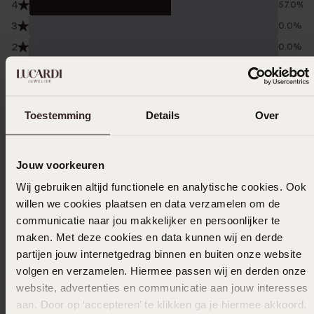
4
57.0%
3
0.0%
2
0.0%
1
0.0%
Verzameld onder de
Gebruiksvoorwaarden
van
Toestemming
Details
Over
Trusted shops
Filter
Jouw voorkeuren
Wij gebruiken altijd functionele en analytische cookies. Ook
03-04-2026 - Bouzian M.
willen we cookies plaatsen en data verzamelen om de
communicatie naar jou makkelijker en persoonlijker te
Ik altijd tevreden klant
maken. Met deze cookies en data kunnen wij en derde
partijen jouw internetgedrag binnen en buiten onze website
volgen en verzamelen. Hiermee passen wij en derden onze
website, advertenties en communicatie aan jouw interesses
14-07-2025 - Julia Van Der Hoeven
aan. Door op ‘accepteren’ te klikken ga je hiermee akkoord.