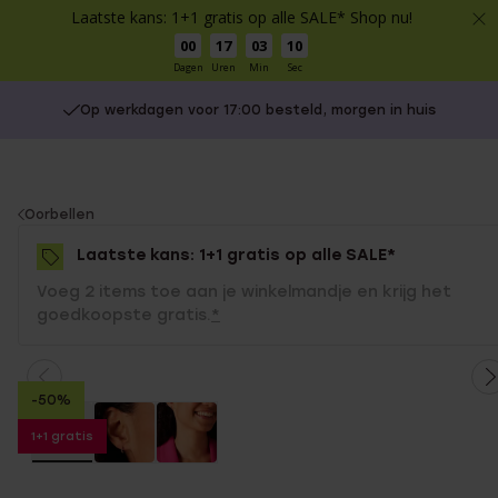
Laatste kans: 1+1 gratis op alle SALE* Shop nu!
00
17
03
10
Dagen
Uren
Min
Sec
Op werkdagen voor 17:00 besteld, morgen in huis
You
Oorbellen
are
Laatste kans: 1+1 gratis op alle SALE*
here:
Voeg 2 items toe aan je winkelmandje en krijg het
goedkoopste gratis.
*
-50%
1+1 gratis