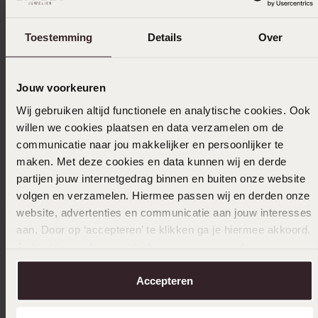
Mooie ketting met bijpassende oorbellen
Toestemming
Details
Over
29-12-2025 - Gea G.
Jouw voorkeuren
Wij gebruiken altijd functionele en analytische cookies. Ook
Toon meer
willen we cookies plaatsen en data verzamelen om de
communicatie naar jou makkelijker en persoonlijker te
maken. Met deze cookies en data kunnen wij en derde
partijen jouw internetgedrag binnen en buiten onze website
Selecteer maat & bestel
volgen en verzamelen. Hiermee passen wij en derden onze
website, advertenties en communicatie aan jouw interesses
Ook leuk voor jou
aan. Door op ‘accepteren’ te klikken ga je hiermee akkoord.
Je kunt je voorkeuren altijd weer aanpassen. Lees er meer
over in ons
cookiebeleid
.
Accepteren