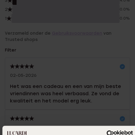
3
4.0%
2
0.0%
1
0.0%
Verzameld onder de
Gebruiksvoorwaarden
van
Trusted shops
Filter
02-05-2026
Het was een cadeau en een van mijn beste
vriendinnen was heel verbaasd. Ze vond de
kwaliteit en het model erg leuk.
11-04-2026 - M V.