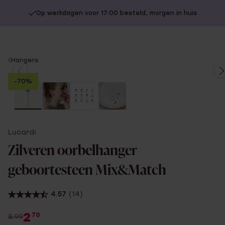
Op werkdagen voor 17:00 besteld, morgen in huis
You
Hangers
are
-70%
here:
Lucardi
Zilveren oorbelhanger
geboortesteen Mix&Match
4.57
(14)
2
70
8.99