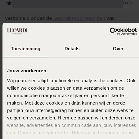
1
0.0%
Verzameld onder de
Gebruiksvoorwaarden
van
Trusted shops
Filter
Toestemming
Details
Over
13-02-2026 - Gekebosma
Jouw voorkeuren
Gekocht voor mijn kleindochter, en ze was
Wij gebruiken altijd functionele en analytische cookies. Ook
er erg blij mee
willen we cookies plaatsen en data verzamelen om de
communicatie naar jou makkelijker en persoonlijker te
maken. Met deze cookies en data kunnen wij en derde
18-06-2025 - Margreet `.
partijen jouw internetgedrag binnen en buiten onze website
volgen en verzamelen. Hiermee passen wij en derden onze
Staat leuk in je oren, toch heel bijzonder
website, advertenties en communicatie aan jouw interesses
aan. Door op ‘accepteren’ te klikken ga je hiermee akkoord.