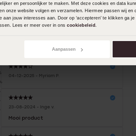
ijker en persoonlijker te maken. Met deze cookies en data kunn
iten onze website volgen en verzamelen. Hiermee passen wij en 
 aan jouw interesses aan. Door op ‘accepteren’ te klikken ga je
assen. Lees er meer over in ons
cookiebeleid
.
Aanpassen
n
Filter
%
04-12-2025 - Myriam P.
%
%
%
23-08-2024 - Inge v.
%
Mooi product