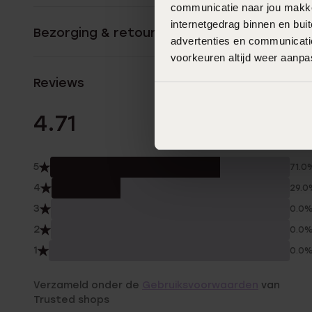
communicatie naar jou makkel
internetgedrag binnen en bu
Bezorging & retourneren
advertenties en communicatie
voorkeuren altijd weer aanp
Reviews
14 Beoordelinge
4.71
5
71.0
4
29.0
3
0.0
2
0.0
1
0.0
Verzameld onder de
Gebruiksvoorwaarden
van
Trusted shops