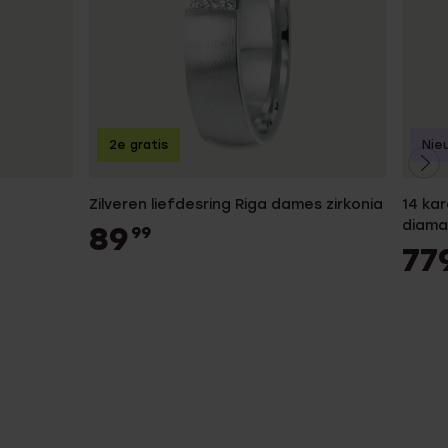
2e gratis
Nie
Zilveren liefdesring Riga dames zirkonia
14 ka
diama
89
99
77