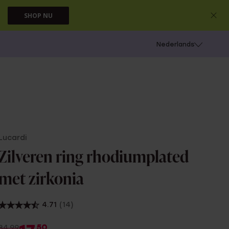
SHOP NU
 schieten
Nederlands
Lucardi
Zilveren ring rhodiumplated
met zirkonia
4.71
(14)
50
34.99