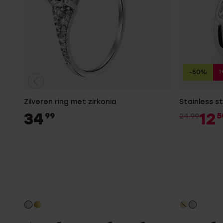
1
-50%
Zilveren ring met zirkonia
Stainless st
34
12
99
5
24.99