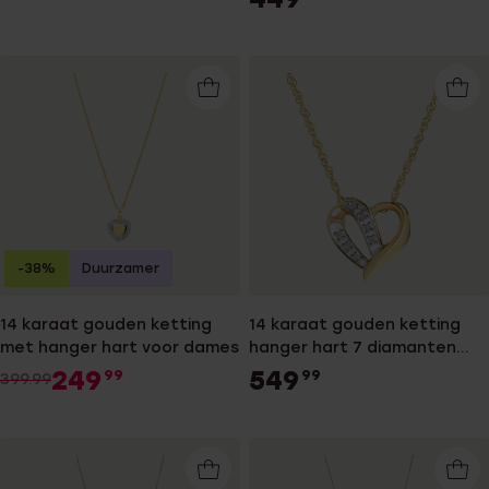
-38%
Duurzamer
14 karaat gouden ketting
14 karaat gouden ketting
met hanger hart voor dames
hanger hart 7 diamanten
0,03ct voor dames
249
549
99
99
399.99