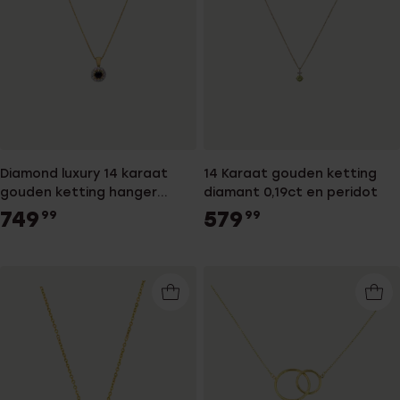
Diamond luxury 14 karaat
14 Karaat gouden ketting
gouden ketting hanger
diamant 0,19ct en peridot
saffier diamant 0,08ct voor
749
579
99
99
dames