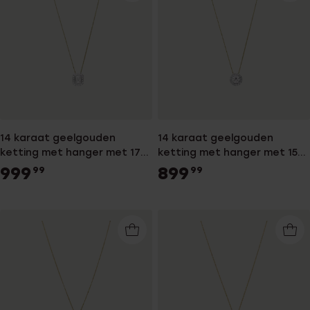
14 karaat geelgouden
14 karaat geelgouden
ketting met hanger met 17
ketting met hanger met 15
labgrown diamanten
labgrown diamanten 0,50ct
999
899
99
99
0.505ctvoor dames
voor dames