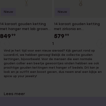
Nieuw
Nieuw
14 karaat gouden ketting
14 karaat gouden ketting
met hanger met lab grown
met zirkonia en
diamant 0.50ct
zoetwaterparel
849
579
99
99
1
Huidige
Ga
Vind je het tijd voor een nieuw sieraad? Kijk gerust rond op
pagina
naar
Lucardi.nl, we hebben genoeg! Bekijk de collectie gouden
pagina
kettingen, bijvoorbeeld. Voor de mensen die een normale
gouden collier een beetje gewoontjes vinden hebben we ook
prachtige gouden kettingen met hanger of bedels. Dit kan je
look en je outfit een boost geven, dus neem snel een kijkje en
spice up your jewelry!
Lees meer
Kies de leukste gouden ketting met