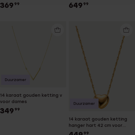
kristal
diamanten 0,05ct voor
369
649
99
99
dames
Duurzamer
14 karaat gouden ketting v
voor dames
Duurzamer
349
99
14 karaat gouden ketting
hanger hart 42 cm voor
dames
449
99