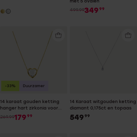
met 5 ovalen
349
99
499.99
-33%
Duurzamer
14 karaat gouden ketting
14 Karaat witgouden ketting
hanger hart zirkonia voor
diamant 0,175ct en topaas
dames
179
549
99
99
269.99