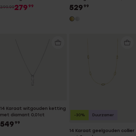
dames
279
529
99
99
399.99
14 Karaat witgouden ketting
met diamant 0,01ct
-30%
Duurzamer
549
99
14 Karaat geelgouden collier