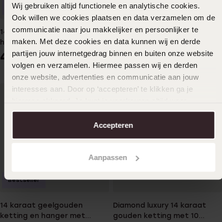
Wij gebruiken altijd functionele en analytische cookies.
Duurzamer
ketting ronde hanger
Ook willen we cookies plaatsen en data verzamelen om de
zirkonia
349
99
communicatie naar jou makkelijker en persoonlijker te
14 karaat gouden ketting 2
maken. Met deze cookies en data kunnen wij en derde
harten voor dames
partijen jouw internetgedrag binnen en buiten onze website
429
99
volgen en verzamelen. Hiermee passen wij en derden
onze website, advertenties en communicatie aan jouw
interesses aan. Door op ‘accepteren’ te klikken ga je
hiermee akkoord. Je kunt je voorkeuren altijd weer
aanpassen. Lees er meer over in ons
cookiebeleid
.
Accepteren
Aanpassen
Bestseller
14 karaat geelgouden
Diamond luxury 14 karaat
ketting en hanger met
gouden ketting met 10