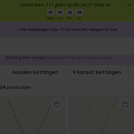
Laatste kans: 1+1 gratis op alle SALE* Shop nu!
01
01
32
58
Dagen
Uren
Min
Sec
Op werkdagen voor 17:00 besteld, morgen in huis
You
Ketting met hanger
Dames ketting met hanger kristal
are
Gouden kettingen
9 karaat kettingen
here:
24
producten