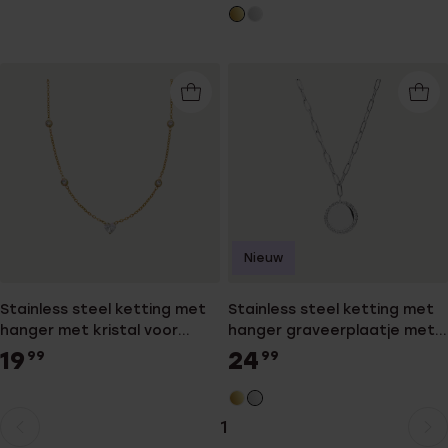
Nieuw
Stainless steel ketting met
Stainless steel ketting met
hanger met kristal voor
hanger graveerplaatje met
dames
kristal voor dames
19
24
99
99
1
Huidige
Ga