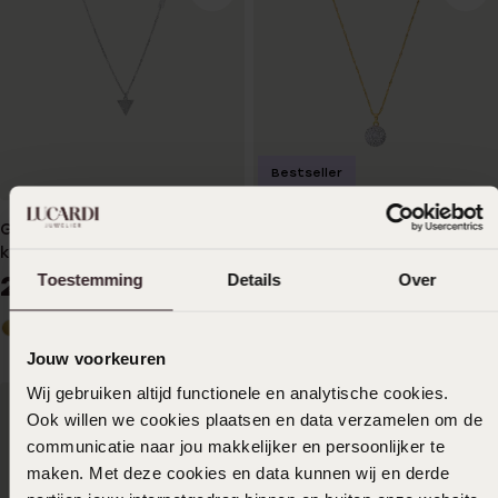
Bestseller
Guess stainless steel
14 karaat geelgouden
ketting met triangel hanger
ketting en hanger met
voor dames
kristal
Toestemming
Details
Over
29
369
99
99
Jouw voorkeuren
Wij gebruiken altijd functionele en analytische cookies.
Ook willen we cookies plaatsen en data verzamelen om de
communicatie naar jou makkelijker en persoonlijker te
maken. Met deze cookies en data kunnen wij en derde