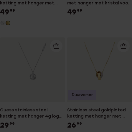
ketting met hanger met
met hanger met kristal voor
kristal voor dames
dames
49
49
99
99
Duurzamer
Guess stainless steel
Stainless steel goldplated
ketting met hanger 4g logo
ketting met hanger met
voor dames
kristal voor dames
29
26
99
99