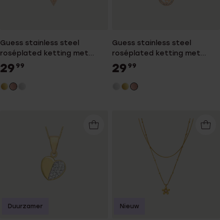
Guess stainless steel
Guess stainless steel
roséplated ketting met
roséplated ketting met
hanger triangle met kristal
hanger met kristal voor
29
29
99
99
voor dames
dames
Duurzamer
Nieuw