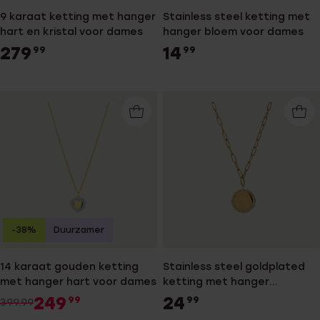
9 karaat ketting met hanger
Stainless steel ketting met
hart en kristal voor dames
hanger bloem voor dames
279
14
99
99
-38%
Duurzamer
14 karaat gouden ketting
Stainless steel goldplated
met hanger hart voor dames
ketting met hanger
graveerplaatje met kristal
249
24
99
99
399.99
voor dames