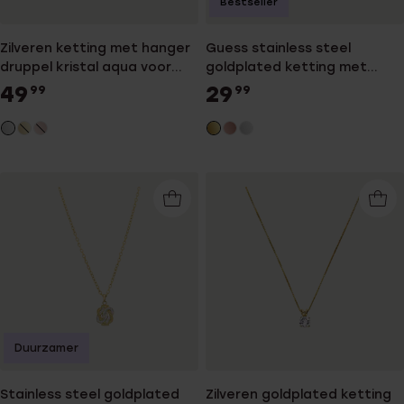
Bestseller
Zilveren ketting met hanger
Guess stainless steel
druppel kristal aqua voor
goldplated ketting met
dames
hanger triangle met kristal
49
29
99
99
voor dames
Duurzamer
Stainless steel goldplated
Zilveren goldplated ketting