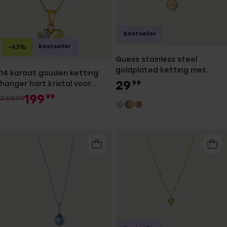
Bestseller
Bestseller
-43%
Guess stainless steel
goldplated ketting met
14 karaat gouden ketting
hanger met kristal voor
29
hanger hart kristal voor
99
dames
dames
199
99
349.99