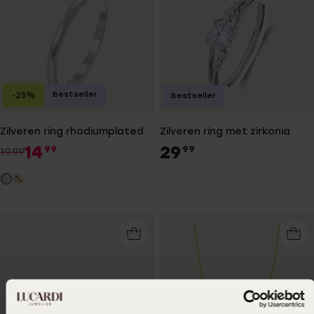
Bestseller
-25%
Bestseller
Zilveren ring rhodiumplated
Zilveren ring met zirkonia
14
29
99
99
19.99