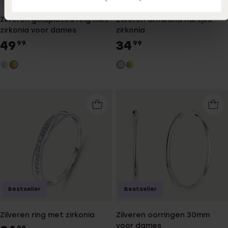
Zilveren goldplated ring met
Zilveren armband hartjes
zirkonia voor dames
zirkonia
49
34
99
99
Bestseller
Bestseller
Zilveren ring met zirkonia
Zilveren oorringen 30mm
voor dames