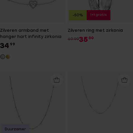
1+1 gratis
-50%
Zilveren armband met
Zilveren ring met zirkonia
hanger hart infinity zirkonia
35
00
69.99
34
99
Duurzamer