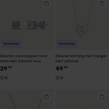
Bestseller
Bestseller
Zilveren oorknoppen rond
Zilveren ketting met hanger
6mm met zirkonia voor
hart zirkonia
dames
29
49
99
99