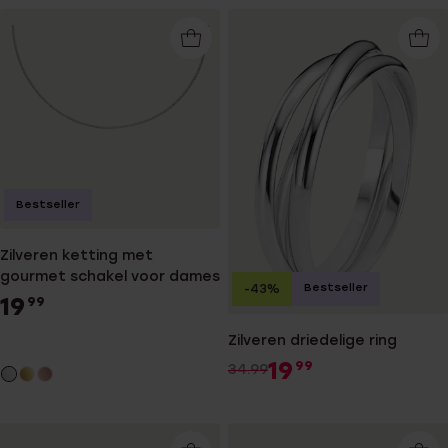
Bestseller
Zilveren ketting met
gourmet schakel voor dames
Bestseller
-43%
19
99
Zilveren driedelige ring
19
99
34.99