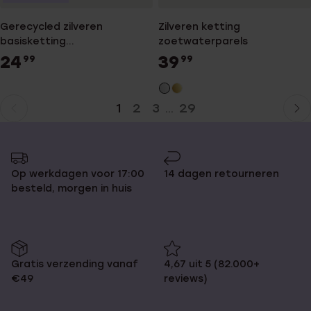
Gerecycled zilveren
Zilveren ketting
basisketting
zoetwaterparels
gourmetschakel met
24
39
99
99
bolletjes voor dames
1
2
3
29
...
Huidige
Ga
pagina
naar
pagina
Op werkdagen voor 17:00
14 dagen retourneren
besteld, morgen in huis
Gratis verzending vanaf
4,67 uit 5 (82.000+
€49
reviews)