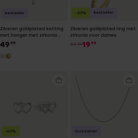
Bestseller
-43%
Bestseller
Zilveren goldplated ketting
Zilveren goldplated ring met
met hanger met zirkonia
zirkonia voor dames
voor dames
49
19
99
99
34.99
-60%
Duurzamer