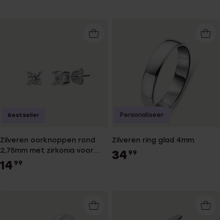
Personaliseer
Bestseller
Zilveren oorknoppen rond
Zilveren ring glad 4mm
2,75mm met zirkonia voor
34
99
dames
14
99