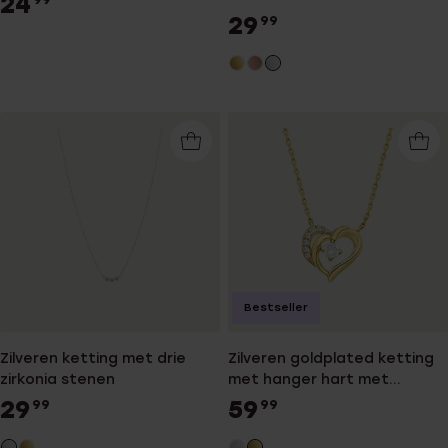
24
99
29
99
Bestseller
Zilveren ketting met drie
Zilveren goldplated ketting
zirkonia stenen
met hanger hart met
zirkonia voor dames
29
59
99
99