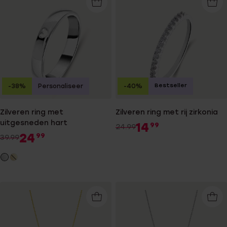
Bestseller
-38%
Personaliseer
-40%
Zilveren ring met
Zilveren ring met rij zirkonia
uitgesneden hart
14
99
24.99
24
99
39.99