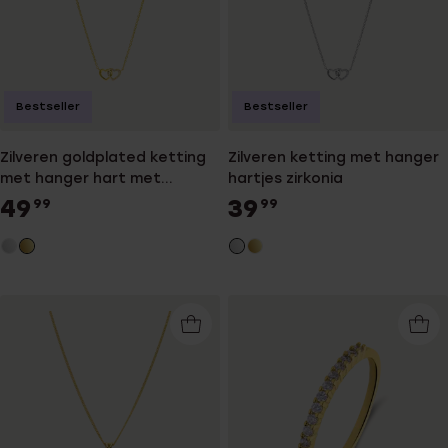
Bestseller
Bestseller
Zilveren goldplated ketting
Zilveren ketting met hanger
met hanger hart met
hartjes zirkonia
zirkonia voor dames
49
39
99
99