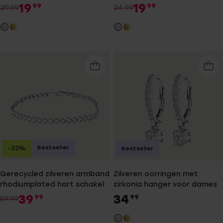
dames
19
19
99
99
29.99
24.99
Bestseller
-33%
Bestseller
Gerecycled zilveren armband
Zilveren oorringen met
rhodiumplated hart schakel
zirkonia hanger voor dames
39
34
99
99
59.99