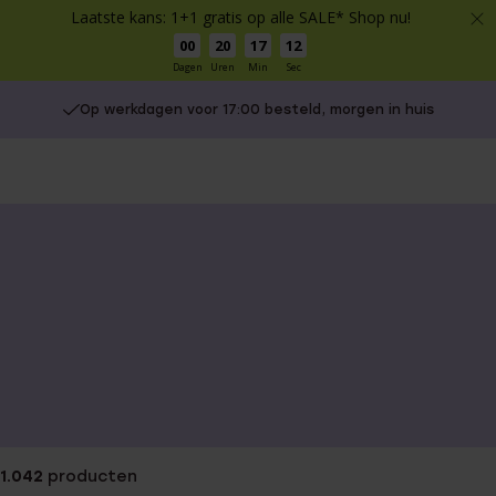
Laatste kans: 1+1 gratis op alle SALE* Shop nu!
00
20
17
11
Dagen
Uren
Min
Sec
Op werkdagen voor 17:00 besteld, morgen in huis
Gratis verzending vanaf €49
You
are
here:
1.042
producten