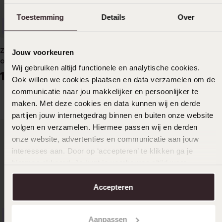
Toestemming
Details
Over
Bestseller
Bestseller
Zilveren goldplated
Zilveren goldplated basis
Jouw voorkeuren
oorknoppen met zirkonia
ketting voor dames
Wij gebruiken altijd functionele en analytische cookies.
voor dames
19
29
99
99
Ook willen we cookies plaatsen en data verzamelen om de
communicatie naar jou makkelijker en persoonlijker te
maken. Met deze cookies en data kunnen wij en derde
partijen jouw internetgedrag binnen en buiten onze website
volgen en verzamelen. Hiermee passen wij en derden
onze website, advertenties en communicatie aan jouw
interesses aan. Door op ‘accepteren’ te klikken ga je
hiermee akkoord. Je kunt je voorkeuren altijd weer
aanpassen. Lees er meer over in ons
cookiebeleid
.
Accepteren
Bestseller
Bestseller
Aanpassen