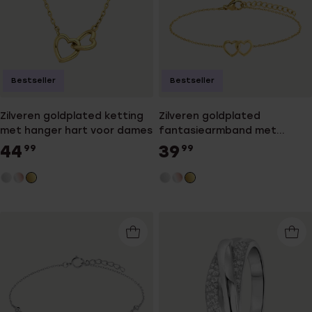
Bestseller
Bestseller
Zilveren goldplated ketting
Zilveren goldplated
met hanger hart voor dames
fantasiearmband met
hanger hart voor dames
44
39
99
99