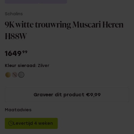
Schalins
9K witte trouwring Muscari Heren
H88W
1649
99
Kleur sieraad:
Zilver
Graveer dit product €9,99
Maatadvies
Levertijd 4 weken