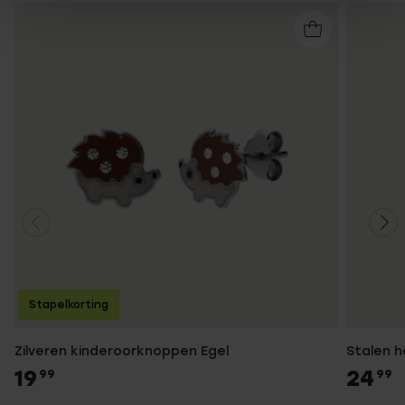
Stapelkorting
Zilveren kinderoorknoppen Egel
Stalen h
19
24
99
99