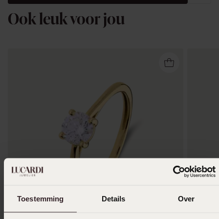
Ook leuk voor jou
Toestemming
Details
Over
Nieuw
Nieuw