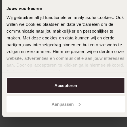
Jouw voorkeuren
14 karaat gouden ring met lab grown diamant
14 karaa
0.50ct
1.12ct
Wij gebruiken altijd functionele en analytische cookies. Ook
749
1599
99
willen we cookies plaatsen en data verzamelen om de
communicatie naar jou makkelijker en persoonlijker te
maken. Met deze cookies en data kunnen wij en derde
partijen jouw internetgedrag binnen en buiten onze website
volgen en verzamelen. Hiermee passen wij en derden onze
website, advertenties en communicatie aan jouw interesses
aan. Door op ‘accepteren’ te klikken ga je hiermee akkoord.
Je kunt je voorkeuren altijd weer aanpassen. Lees er meer
over in ons
cookiebeleid
.
Accepteren
Aanpassen
Anderen kochten ook