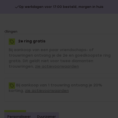
Op werkdagen voor 17:00 besteld, morgen in huis
You
Ringen
are
2e ring gratis
here:
Bij aankoop van een paar vriendschaps- of
trouwringen ontvang je de 2e en goedkoopste ring
gratis. Dit geldt niet voor twee diamanten
trouwringen,
zie actievoorwaarden
Bij aankoop van 1 trouwring ontvang je 20%
korting,
zie actievoorwaarden
2e gratis
Personaliseer
Duurzamer