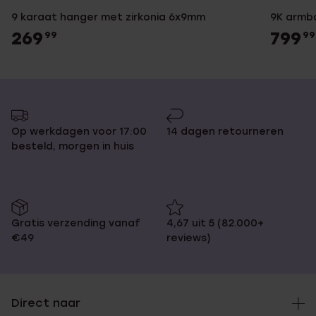
9 karaat hanger met zirkonia 6x9mm
9K armb
269
799
99
99
Op werkdagen voor 17:00
14 dagen retourneren
besteld, morgen in huis
Gratis verzending vanaf
4,67 uit 5 (82.000+
€49
reviews)
Direct naar