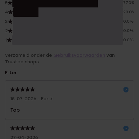
5
77.0%
4
23.0%
3
0.0%
2
0.0%
1
0.0%
Verzameld onder de
Gebruiksvoorwaarden
van
Trusted shops
Filter
15-07-2026 - Fariël
Top
27-04-2026