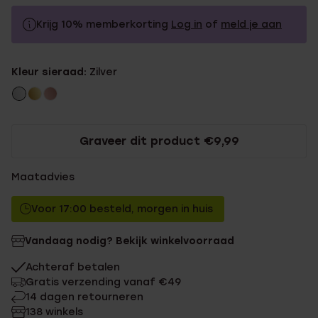
Krijg 10% memberkorting
Log in
of
meld je aan
39.99
Zonder memberkorting
Kleur sieraad:
Zilver
35.99
Met memberkorting
Graveer dit product €9,99
Maatadvies
Voor 17:00 besteld, morgen in huis
Vandaag nodig? Bekijk winkelvoorraad
Achteraf betalen
Gratis verzending vanaf €49
14 dagen retourneren
138 winkels