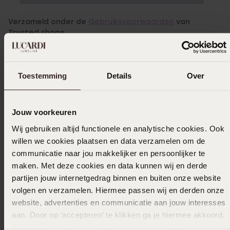
Verzameld onder de
Gebruiksvoorwaarden
van
Trusted shops
Filter
Toestemming
Details
Over
07-11-2025 - Wolly E.
Voor mijn Kleinkinderen besteld goed stevig
Jouw voorkeuren
en mooie kwaliteit
Wij gebruiken altijd functionele en analytische cookies. Ook
willen we cookies plaatsen en data verzamelen om de
communicatie naar jou makkelijker en persoonlijker te
maken. Met deze cookies en data kunnen wij en derde
15-07-2025 - Marijke T.
partijen jouw internetgedrag binnen en buiten onze website
volgen en verzamelen. Hiermee passen wij en derden onze
website, advertenties en communicatie aan jouw interesses
aan. Door op ‘accepteren’ te klikken ga je hiermee akkoord.
25-03-2025 - L
Je kunt je voorkeuren altijd weer aanpassen. Lees er meer