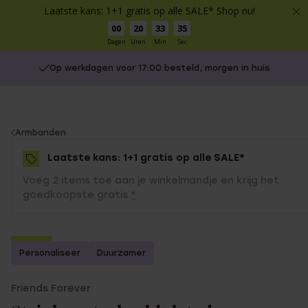
Laatste kans: 1+1 gratis op alle SALE* Shop nu!
00
20
33
35
Dagen
Uren
Min
Sec
Op werkdagen voor 17:00 besteld, morgen in huis
You
Armbanden
are
Laatste kans: 1+1 gratis op alle SALE*
here:
Voeg 2 items toe aan je winkelmandje en krijg het
goedkoopste gratis.
*
-70%
Personaliseer
Duurzamer
1+1 gratis
Friends Forever