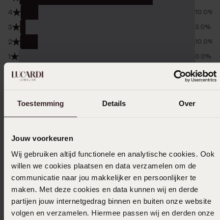
4
10.0%
3
3.0%
2
10.0%
1
0.0%
Verzameld onder de
Gebruiksvoorwaarden
van
Trusted shops
Toestemming
Details
Over
Filter
Jouw voorkeuren
07-11-2025 - Wolly E.
Wij gebruiken altijd functionele en analytische cookies. Ook
willen we cookies plaatsen en data verzamelen om de
Voor mijn Kleinkinderen besteld goed stevig
communicatie naar jou makkelijker en persoonlijker te
en mooie kwaliteit
maken. Met deze cookies en data kunnen wij en derde
partijen jouw internetgedrag binnen en buiten onze website
volgen en verzamelen. Hiermee passen wij en derden onze