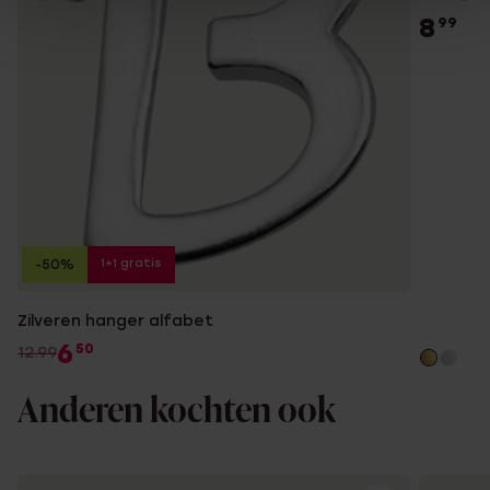
8
99
1+1 gratis
-50%
Zilveren hanger alfabet
6
50
12.99
Anderen kochten ook