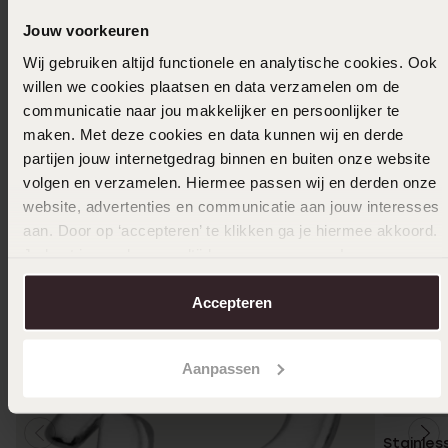
Ook leuk voor jou
Jouw voorkeuren
Wij gebruiken altijd functionele en analytische cookies. Ook
willen we cookies plaatsen en data verzamelen om de
communicatie naar jou makkelijker en persoonlijker te
maken. Met deze cookies en data kunnen wij en derde
partijen jouw internetgedrag binnen en buiten onze website
volgen en verzamelen. Hiermee passen wij en derden onze
website, advertenties en communicatie aan jouw interesses
aan. Door op ‘accepteren’ te klikken ga je hiermee akkoord.
Je kunt je voorkeuren altijd weer aanpassen. Lees er meer
over in ons
cookiebeleid
.
Accepteren
Aanpassen
Bestsel
Stainles