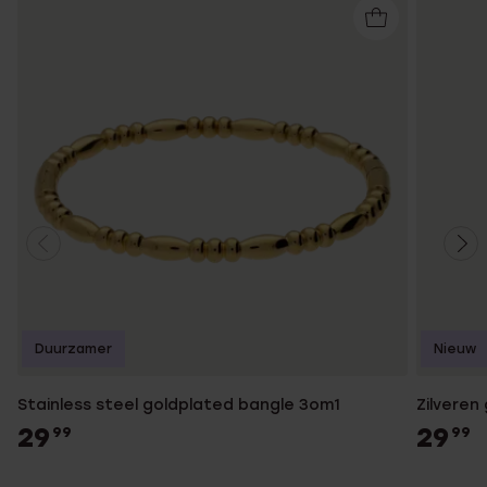
Duurzamer
Nieuw
Stainless steel goldplated bangle 3om1
Zilveren
29
29
99
99