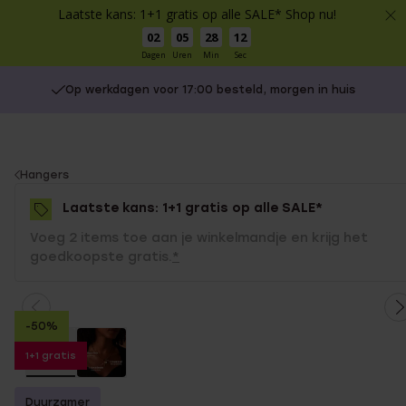
Laatste kans: 1+1 gratis op alle SALE* Shop nu!
02
05
28
11
Dagen
Uren
Min
Sec
Op werkdagen voor 17:00 besteld, morgen in huis
You
Hangers
are
Laatste kans: 1+1 gratis op alle SALE*
here:
Voeg 2 items toe aan je winkelmandje en krijg het
goedkoopste gratis.
*
-50%
1+1 gratis
Duurzamer