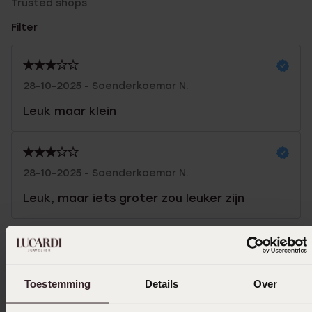
Trusted shops
Filter
28-10-2025 - Soenderkoemar N.
Leuk maar klein
28-10-2025 - Soenderkoemar N.
Leuk, maar iets groter zou leuker zijn
In winkelmand
Toestemming
Details
Over