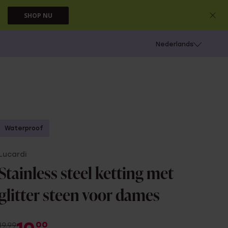
SHOP NU
 schieten
Nederlands
Waterproof
Lucardi
Stainless steel ketting met
glitter steen voor dames
00
19.99