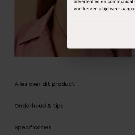
advertenties en communicatie
voorkeuren altijd weer aanp
Alles over dit product
Onderhoud & tips
Specificaties