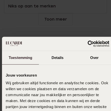
Niks op aan te merken
Toon meer
Uitverkocht
Ook leuk voor jou
Toestemming
Details
Over
Jouw voorkeuren
Wij gebruiken altijd functionele en analytische cookies. Ook
willen we cookies plaatsen en data verzamelen om de
communicatie naar jou makkelijker en persoonlijker te
maken. Met deze cookies en data kunnen wij en derde
partijen jouw internetgedrag binnen en buiten onze website