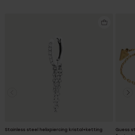
Stainless steel helixpiercing kristal+ketting
Guess st