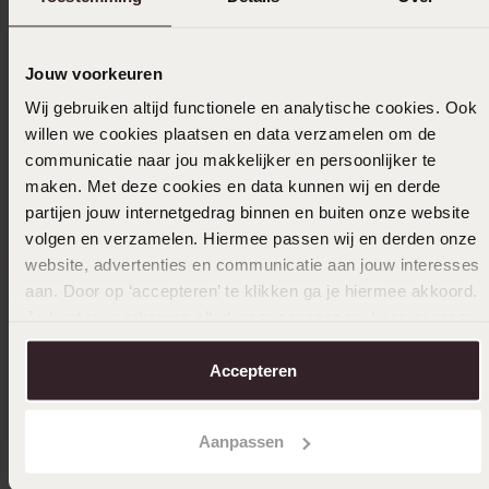
Jouw voorkeuren
Wij gebruiken altijd functionele en analytische cookies. Ook
willen we cookies plaatsen en data verzamelen om de
communicatie naar jou makkelijker en persoonlijker te
maken. Met deze cookies en data kunnen wij en derde
partijen jouw internetgedrag binnen en buiten onze website
volgen en verzamelen. Hiermee passen wij en derden onze
website, advertenties en communicatie aan jouw interesses
aan. Door op ‘accepteren’ te klikken ga je hiermee akkoord.
Je kunt je voorkeuren altijd weer aanpassen. Lees er meer
over in ons
cookiebeleid
.
Duurzamer
Waterproof
Accepteren
Stainless steel goldplated oorhangers voor
Zilveren
dames
74
99
Aanpassen
19
99