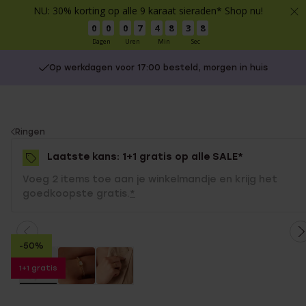
NU: 30% korting op alle 9 karaat sieraden* Shop nu!
0
0
0
7
4
8
3
8
Dagen
Uren
Min
Sec
Op werkdagen voor 17:00 besteld, morgen in huis
You
Ringen
are
Laatste kans: 1+1 gratis op alle SALE*
here:
Voeg 2 items toe aan je winkelmandje en krijg het
goedkoopste gratis.
*
-50%
1+1 gratis