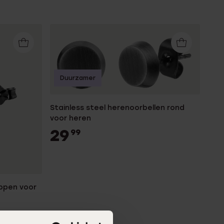
Duurzamer
Stainless steel herenoorbellen rond
voor heren
29
99
oppen voor