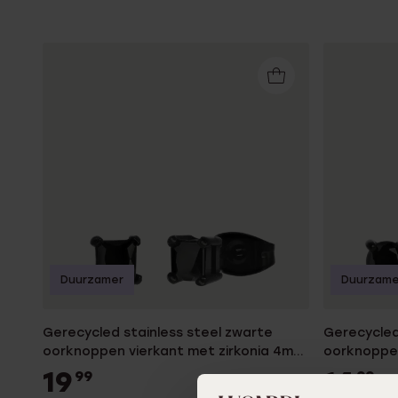
Duurzamer
Duurzame
Gerecycled stainless steel zwarte
Gerecycled
oorknoppen vierkant met zirkonia 4mm
oorknoppen
voor heren
voor heren
19
14
99
99