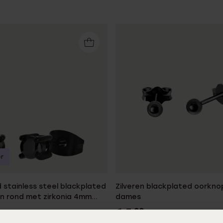
r
 stainless steel blackplated
Zilveren blackplated oorkn
 rond met zirkonia 4mm
dames
14
99