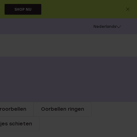
SHOP NU
 schieten
Nederlands
roorbellen
Oorbellen ringen
jes schieten