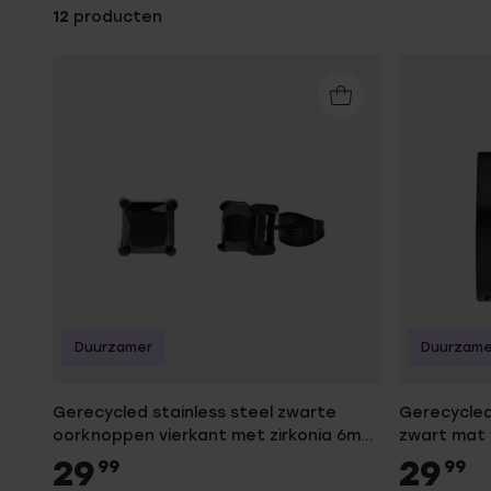
12
producten
Enkelbandjes
Trouwringen
Accessoires
Piercings
Duurzamer
Duurzame
Gerecycled stainless steel zwarte
Gerecycled
oorknoppen vierkant met zirkonia 6mm
zwart mat 
voor heren
29
29
99
99