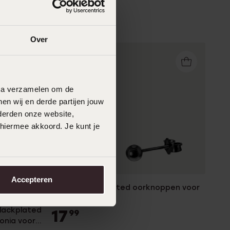
Over
data verzamelen om de
en wij en derde partijen jouw
derden onze website,
 hiermee akkoord. Je kunt je
Accepteren
Zilveren blackplated oorknoppen voor
dames
blackplated
17
99
onia voor