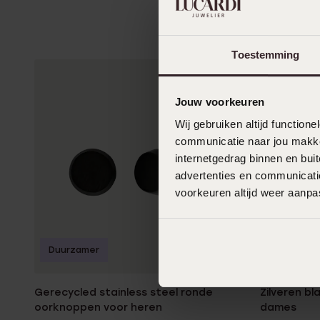
Toestemming
Jouw voorkeuren
Wij gebruiken altijd functio
communicatie naar jou makkel
internetgedrag binnen en bu
advertenties en communicatie
voorkeuren altijd weer aanp
Duurzamer
Gerecycled stainless steel ronde
Zilveren b
oorknoppen voor heren
dames