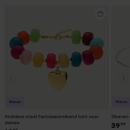
Nieuw
Nieuw
Stainless steel fantasiearmband hart voor
Zilveren
dames
39
99