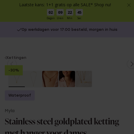
Laatste kans: 1+1 gratis op alle SALE* Shop nu!
02
09
22
45
Dagen
Uren
Min
Sec
Op werkdagen voor 17:00 besteld, morgen in huis
You
Kettingen
are
-30%
here:
Waterproof
Myla
Stainless steel goldplated ketting
met hanger voor dames