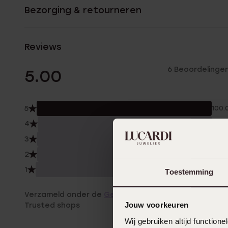
Bezorging & retourneren
Reviews
6 Beoordelinge
5.00
5
100.
4
0.0
3
0.0
2
0.0
1
0.0
Toestemming
Verzameld onder de
Gebruiksvoorwaarden
van
Jouw voorkeuren
Trusted shops
Wij gebruiken altijd functio