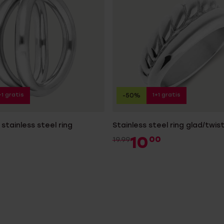
+1 gratis
1+1 gratis
-50%
stainless steel ring
Stainless steel ring glad/twis
10
00
19.99