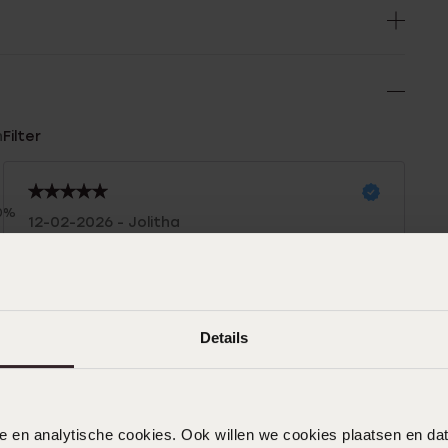
n
Filter
0%
12-02-2026 - Jolitha
%
Zit heel mooi
%
%
%
Details
29-08-2025 - Nurin S.
nele en analytische cookies. Ook willen we cookies plaatsen en 