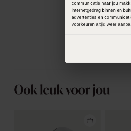
communicatie naar jou makkel
internetgedrag binnen en bu
advertenties en communicatie
voorkeuren altijd weer aanp
Ook leuk voor jou