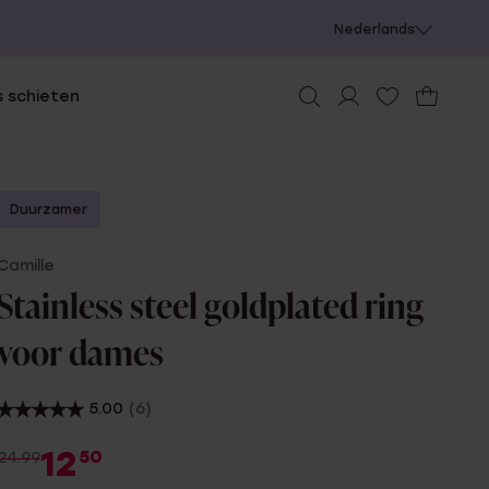
Nederlands
 schieten
Duurzamer
Camille
Stainless steel goldplated ring
voor dames
5.00
(6)
12
50
24.99