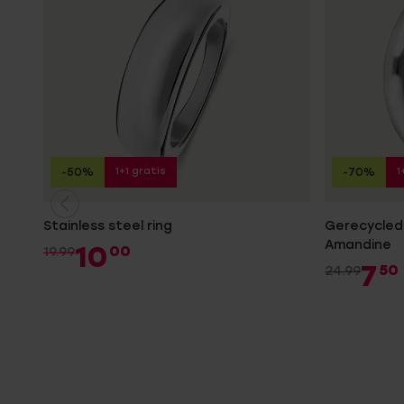
1+1 gratis
1
-50%
-70%
Stainless steel ring
Gerecycled 
Amandine
10
00
19.99
7
50
24.99