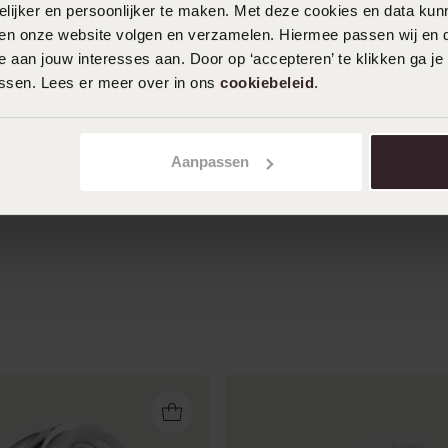
24-12-2024 - Charlotte Van d.
ijker en persoonlijker te maken. Met deze cookies en data kunn
iten onze website volgen en verzamelen. Hiermee passen wij en 
Mooie ring van goede kwaliteit. Ben er
 aan jouw interesses aan. Door op ‘accepteren’ te klikken ga je
echt heel blij mee, blijft ook echt lang
assen. Lees er meer over in ons
cookiebeleid
.
mooi had mijn vorige al een paar jaar en
die was nog steeds mooi maar was hem
verloren.
Aanpassen
Toon meer