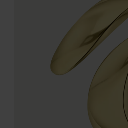
sieraden
Myla
Enkelbandjes
Trouwringen
Accessoires
Piercings