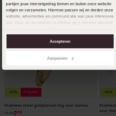
partijen jouw internetgedrag binnen en buiten onze website
volgen en verzamelen. Hiermee passen wij en derden onze
website, advertenties en communicatie aan jouw interesses
aan. Door op ‘accepteren’ te klikken ga je hiermee akkoord.
Je kunt je voorkeuren altijd weer aanpassen. Lees er meer
over in ons
cookiebeleid
.
Accepteren
Aanpassen
1+1 gratis
-50%
-50%
Stainless steel goldplated ring voor dames
Stainles
voor da
7
50
14.99