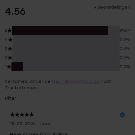
9 Beoordelingen
4.56
5
89.0%
4
0.0%
3
0.0%
2
0.0%
1
11.0%
Verzameld onder de
Gebruiksvoorwaarden
van
Trusted shops
Filter
18-02-2026 - Joan
Hele mooie ring. Solide.