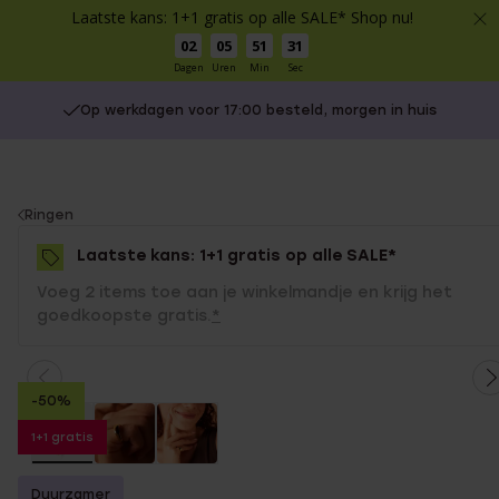
Laatste kans: 1+1 gratis op alle SALE* Shop nu!
02
05
51
31
Dagen
Uren
Min
Sec
Op werkdagen voor 17:00 besteld, morgen in huis
You
Ringen
are
Laatste kans: 1+1 gratis op alle SALE*
here:
Voeg 2 items toe aan je winkelmandje en krijg het
goedkoopste gratis.
*
-50%
1+1 gratis
Duurzamer