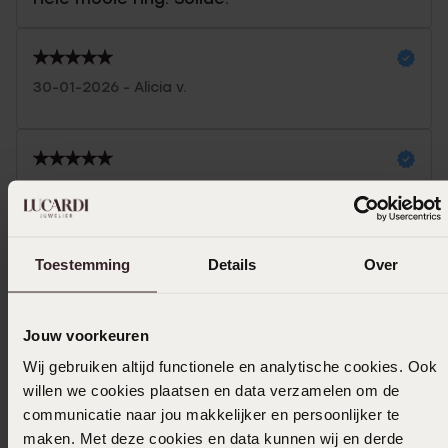
30-01-2026 - Alicia v.
10-06-2025 - Touria A.
Toon meer
Toestemming
Details
Over
Jouw voorkeuren
Selecteer maat & bestel
Wij gebruiken altijd functionele en analytische cookies. Ook
willen we cookies plaatsen en data verzamelen om de
Ook leuk voor jou
communicatie naar jou makkelijker en persoonlijker te
maken. Met deze cookies en data kunnen wij en derde