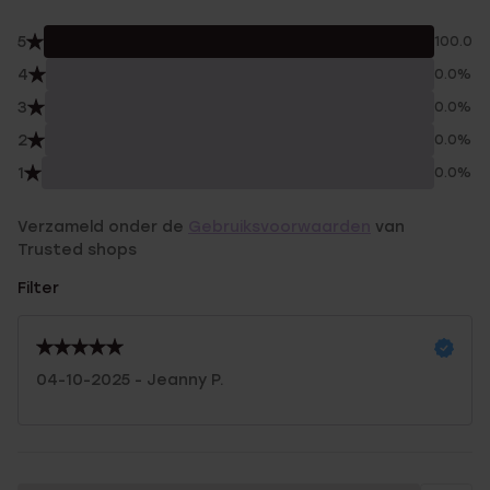
5
100.0%
4
0.0%
3
0.0%
2
0.0%
1
0.0%
Verzameld onder de
Gebruiksvoorwaarden
van
Trusted shops
Filter
04-10-2025 - Jeanny P.