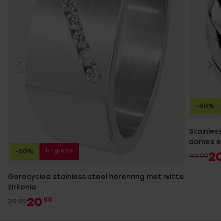
-50%
Stainles
dames e
1+1 gratis
-50%
2
49.99
Gerecycled stainless steel herenring met witte
zirkonia
20
00
39.99