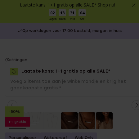
Laatste kans: 1+1 gratis op alle SALE* Shop nu!
02
13
31
03
Dagen
Uren
Min
Sec
Op werkdagen voor 17:00 besteld, morgen in huis
You
Kettingen
are
Laatste kans: 1+1 gratis op alle SALE*
here:
Voeg 2 items toe aan je winkelmandje en krijg het
goedkoopste gratis.
*
-50%
1+1 gratis
Personaliseer
Waterproof
Web Only