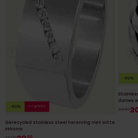
-50%
Stainles
dames e
1+1 gratis
-50%
2
49.99
Gerecycled stainless steel herenring met witte
zirkonia
00
39.99