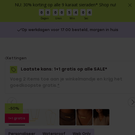
NU: 30% korting op alle 9 karaat sieraden* Shop nu!
0
0
0
0
5
4
0
6
Dagen
Uren
Min
Sec
Op werkdagen voor 17:00 besteld, morgen in huis
You
Kettingen
are
Laatste kans: 1+1 gratis op alle SALE*
here:
Voeg 2 items toe aan je winkelmandje en krijg het
goedkoopste gratis.
*
-50%
1+1 gratis
Personaliseer
Waterproof
Web Only