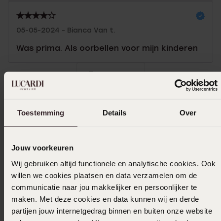
05-05-2024 - Bianca Van t.
Was prima. Als oorbellen voor mijn kinderen
Toon meer
Toestemming
Details
Over
Uitverkocht
Jouw voorkeuren
Ook leuk voor jou
Wij gebruiken altijd functionele en analytische cookies. Ook
willen we cookies plaatsen en data verzamelen om de
communicatie naar jou makkelijker en persoonlijker te
maken. Met deze cookies en data kunnen wij en derde
partijen jouw internetgedrag binnen en buiten onze website