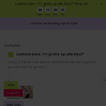
Laatste kans: 1+1 gratis op alle SALE* Shop nu!
00
15
38
35
Dagen
Uren
Min
Sec
Gratis verzending vanaf €49
You
Oorbellen
are
Laatste kans: 1+1 gratis op alle SALE*
here:
Voeg 2 items toe aan je winkelmandje en krijg het
goedkoopste gratis.
*
-50%
1+1 gratis
Web Only