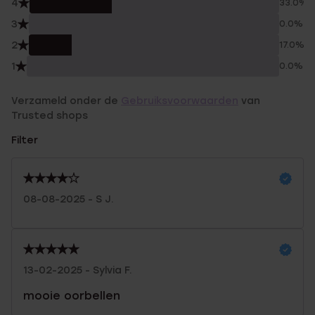
4
33.0%
3
0.0%
2
17.0%
1
0.0%
Verzameld onder de
Gebruiksvoorwaarden
van
Trusted shops
Filter
08-08-2025 - S J.
13-02-2025 - Sylvia F.
mooie oorbellen