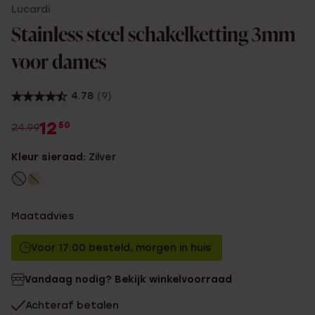
Lucardi
Stainless steel schakelketting 3mm
voor dames
4.78
(9)
12
50
24.99
Kleur sieraad:
Zilver
Maatadvies
Voor 17:00 besteld, morgen in huis
Vandaag nodig? Bekijk winkelvoorraad
Achteraf betalen