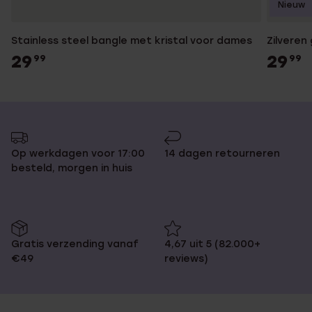
Nieuw
Stainless steel bangle met kristal voor dames
Zilveren
29
29
99
99
Op werkdagen voor 17:00
14 dagen retourneren
besteld, morgen in huis
Gratis verzending vanaf
4,67 uit 5 (82.000+
€49
reviews)