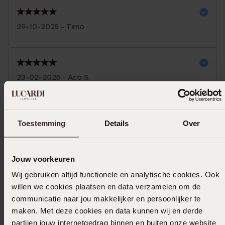
29-10-2025 - Timo
23-02-2025 - Aca S.
Toon meer
Toestemming
Details
Over
Jouw voorkeuren
Selecteer maat & bestel
Wij gebruiken altijd functionele en analytische cookies. Ook
Ook leuk voor jou
willen we cookies plaatsen en data verzamelen om de
communicatie naar jou makkelijker en persoonlijker te
maken. Met deze cookies en data kunnen wij en derde
partijen jouw internetgedrag binnen en buiten onze website