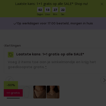
Laatste kans: 1+1 gratis op alle SALE* Shop nu!
02
13
27
21
Dagen
Uren
Min
Sec
Op werkdagen voor 17:00 besteld, morgen in huis
You
Kettingen
are
Laatste kans: 1+1 gratis op alle SALE*
here:
Voeg 2 items toe aan je winkelmandje en krijg het
goedkoopste gratis.
*
-50%
1+1 gratis