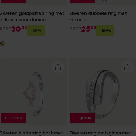
Zilveren goldplated ring met
Zilveren dubbele ring met
zirkonia voor dames
zirkonia
30
25
00
00
59.99
49.99
-50%
-50%
1+1 gratis
1+1 gratis
Zilveren kinderring hart met
Zilveren ring mat/glans met