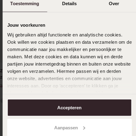
Toestemming
Details
Over
Jouw voorkeuren
Wij gebruiken altijd functionele en analytische cookies.
Ook willen we cookies plaatsen en data verzamelen om de
communicatie naar jou makkelijker en persoonlijker te
maken. Met deze cookies en data kunnen wij en derde
partijen jouw internetgedrag binnen en buiten onze website
Zilveren goldplated ring met
volgen en verzamelen. Hiermee passen wij en derden
Zilveren goldplated ring met
zirkonia voor dames
zirkonia voor dames
onze website, advertenties en communicatie aan jouw
29
49
interesses aan. Door op ‘accepteren’ te klikken ga je
99
99
34.99
-14%
hiermee akkoord. Je kunt je voorkeuren altijd weer
aanpassen. Lees er meer over in ons
cookiebeleid
.
Accepteren
Aanpassen