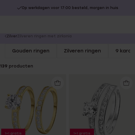
Op werkdagen voor 17:00 besteld, morgen in huis
You
Zilver
Zilveren ringen met zirkonia
are
Gouden ringen
Zilveren ringen
9 karaa
here:
139
producten
1+1 gratis
1+1 gratis