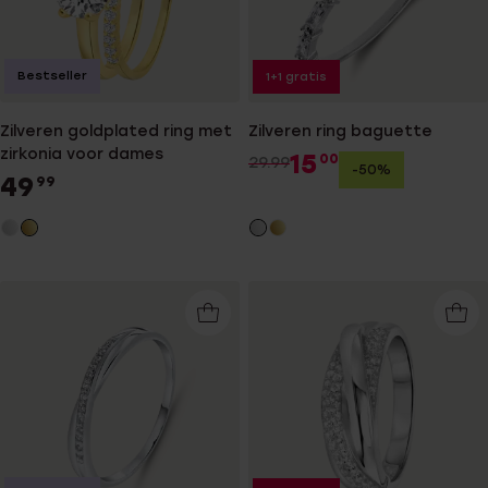
Bestseller
1+1 gratis
Zilveren goldplated ring met
Zilveren ring baguette
zirkonia voor dames
15
00
29.99
-50%
49
99