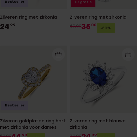
Bestseller
1+1 gratis
Zilveren ring met zirkonia
Zilveren ring met zirkonia
24
35
99
00
69.99
-50%
Bestseller
Zilveren goldplated ring hart
Zilveren ring met blauwe
met zirkonia voor dames
zirkonia
44
24
99
99
59.99
39.99