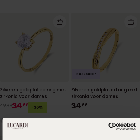
Bestseller
Zilveren goldplated ring met
Zilveren goldplated ring met
zirkonia voor dames
zirkonia voor dames
34
34
99
99
49.99
-30%