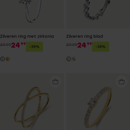
Zilveren ring met zirkonia
Zilveren ring blad
24
24
99
99
39.99
39.99
-38%
-38%