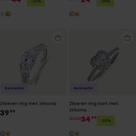
-25%
-38%
Bestseller
Bestseller
Zilveren ring met zirkonia
Zilveren ring hart met
zirkonia
39
99
34
99
49.99
-30%