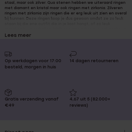
staal, maar ook zilver. Qua stenen hebben we uiteraard ringen
met diamant en kristal maar ook ringen met zirkonia. Zilveren
ringen met zirkonia zijn ringen die er erg leuk uit zien en overal
bij kunnen. Deze ringen koop je dus gewoon omdat ze zo leuk
staan bij die ene outfit die in je kast hangt, of zo leuk
matchen bij je oorbellen. Welk ring met zirkonia je ook zoekt, je
vind ze bij Lucardi allemaal!
Lees meer
Koop de leukste zilveren ringen met
Op werkdagen voor 17:00
14 dagen retourneren
besteld, morgen in huis
zirkonia bij Lucardi
Ringen met zirkonia zijn er in het assortiment van Lucardi voor
dames en kinderen (hoewel de focus voornamelijk op de dames
Gratis verzending vanaf
4,67 uit 5 (82.000+
ligt). Per sieraad is verschillend hoe de zirkonia is gebruikt.
€49
reviews)
Soms als één grote opvallende steen, soms als subtiel
glimmertje. De stenen zijn te krijgen in verschillende tinten, in
alle kleuren van de regenboog, maar natuurlijk ook gewoon de
doorzichtige kleur die zo lekker fonkelt. Cause we love bling
bling rings!