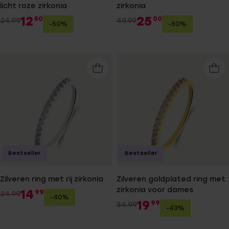
licht roze zirkonia
zirkonia
12
25
50
00
24.99
49.99
-50%
-50%
Bestseller
Bestseller
Zilveren ring met rij zirkonia
Zilveren goldplated ring met
zirkonia voor dames
14
99
24.99
-40%
19
99
34.99
-43%