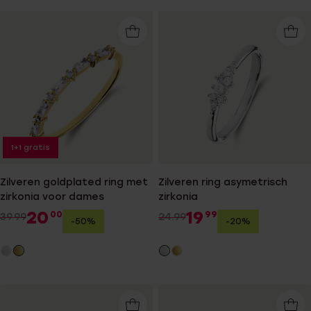
1+1 gratis
Zilveren goldplated ring met
Zilveren ring asymetrisch
zirkonia voor dames
zirkonia
20
19
00
99
39.99
24.99
-50%
-20%