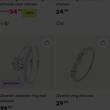
zirkonia voor dames
stenen
34
24
99
99
49.99
-30%
Bestseller
Zilveren dubbele ring met
Zilveren ring zirkonia
zirkonia
29
99
39
99