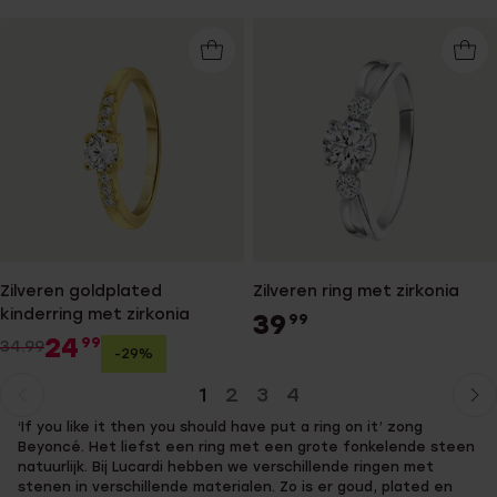
Zilveren goldplated
Zilveren ring met zirkonia
kinderring met zirkonia
39
99
24
99
34.99
-29%
1
2
3
4
Huidige
Ga
‘If you like it then you should have put a ring on it’ zong
pagina
naar
Beyoncé. Het liefst een ring met een grote fonkelende steen
pagina
natuurlijk. Bij Lucardi hebben we verschillende ringen met
stenen in verschillende materialen. Zo is er goud, plated en