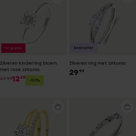
Bestseller
1+1 gratis
Zilveren kinderring bloem
Zilveren ring met zirkonia
met roze zirkonia
29
99
12
50
24.99
-50%