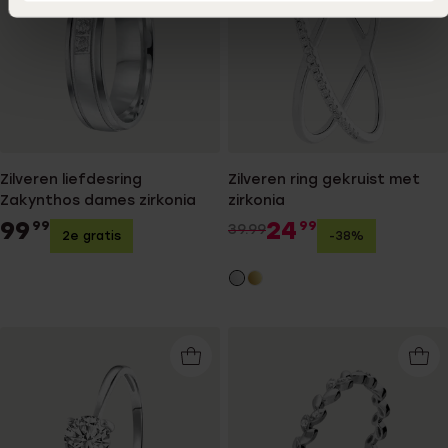
Zilveren liefdesring
Zilveren ring gekruist met
Zakynthos dames zirkonia
zirkonia
99
24
99
99
39.99
2e gratis
-38%