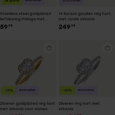
Bestseller
2e gratis
Duurzamer
Stainless steel goldplated
14 Karaat gouden ring hart
liefdesring Malaga met
met ronde zirkonia
zirkonia voor dames
59
249
99
99
Bestseller
Bestseller
-25%
-30%
Zilveren goldplated ring hart
Zilveren ring hart met
met zirkonia voor dames
zirkonia