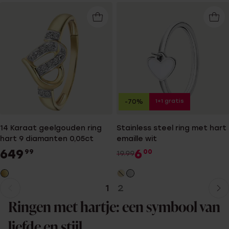
1+1 gratis
-70%
14 Karaat geelgouden ring
Stainless steel ring met hart
hart 9 diamanten 0,05ct
emaille wit
649
6
99
00
19.99
1
2
Huidige
Ga
pagina
naar
Ringen met hartje: een symbool van
pagina
liefde en stijl