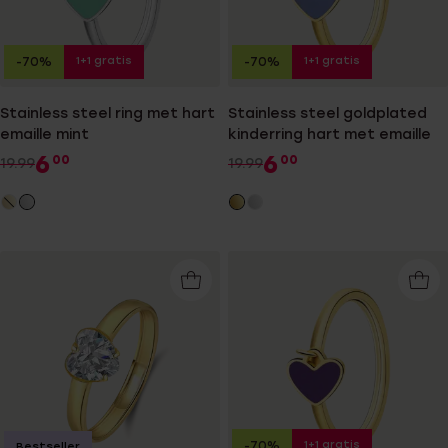
1+1 gratis
1+1 gratis
-70%
-70%
Stainless steel ring met hart
Stainless steel goldplated
emaille mint
kinderring hart met emaille
6
6
00
00
19.99
19.99
1+1 gratis
-70%
Bestseller