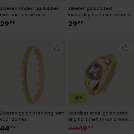
Zilveren kinderring dubbel
Zilveren goldplated
met hart en zirkonia
kinderring hart met zirkonia
29
29
99
99
-33%
Zilveren goldplated ring hart
Stainless steel goldplated
voor dames
ring hart met zirkonia voor
dames
44
19
99
99
29.99