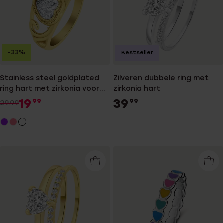
-33%
Bestseller
Stainless steel goldplated
Zilveren dubbele ring met
ring hart met zirkonia voor
zirkonia hart
dames
19
39
99
99
29.99