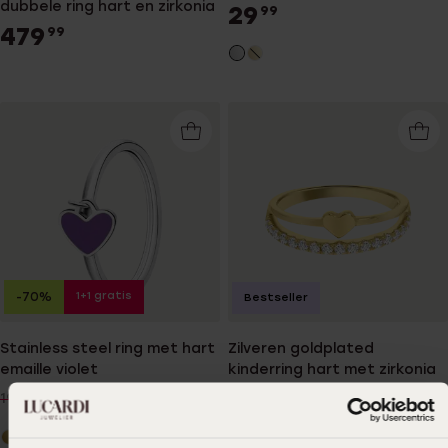
dubbele ring hart en zirkonia
29
99
479
99
1+1 gratis
-70%
Bestseller
Stainless steel ring met hart
Zilveren goldplated
emaille violet
kinderring hart met zirkonia
6
34
00
99
19.99