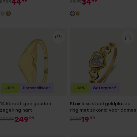
44
34
99
99
59.99
49.99
-38%
Personaliseer
-33%
Waterproof
14 Karaat geelgouden
Stainless steel goldplated
zegelring hart
ring met zirkonia voor dames
249
19
99
99
399.99
29.99