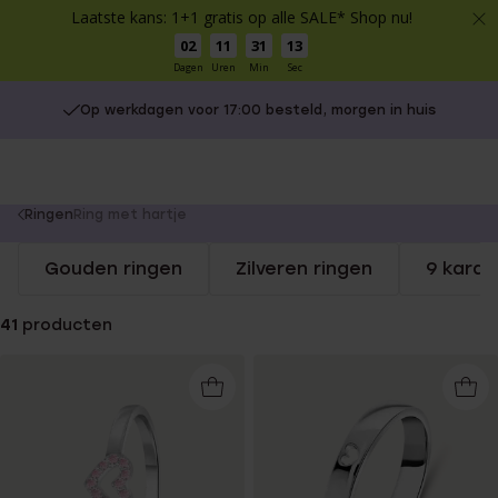
Laatste kans: 1+1 gratis op alle SALE* Shop nu!
02
11
31
12
Dagen
Uren
Min
Sec
Op werkdagen voor 17:00 besteld, morgen in huis
You
Ringen
Ring met hartje
are
Gouden ringen
Zilveren ringen
9 karaa
here:
41
producten