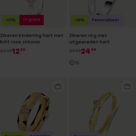
1+1 gratis
-50%
-38%
Personaliseer
Zilveren kinderring hart met
Zilveren ring met
licht roze zirkonia
uitgesneden hart
12
24
50
99
24.99
39.99