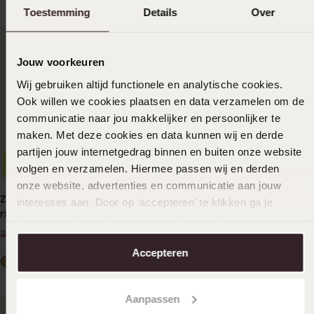
Toestemming
Details
Over
Jouw voorkeuren
Wij gebruiken altijd functionele en analytische cookies.
Ook willen we cookies plaatsen en data verzamelen om de
communicatie naar jou makkelijker en persoonlijker te
maken. Met deze cookies en data kunnen wij en derde
partijen jouw internetgedrag binnen en buiten onze website
-29%
-33%
volgen en verzamelen. Hiermee passen wij en derden
onze website, advertenties en communicatie aan jouw
Zilveren goldplated kinder
Zilveren ring hartjes zirkonia
interesses aan. Door op ‘accepteren’ te klikken ga je
ring met zirkonia voor
19
hiermee akkoord. Je kunt je voorkeuren altijd weer
99
29.99
kinderen
24
99
34.99
aanpassen. Lees er meer over in ons
cookiebeleid
.
Accepteren
Aanpassen