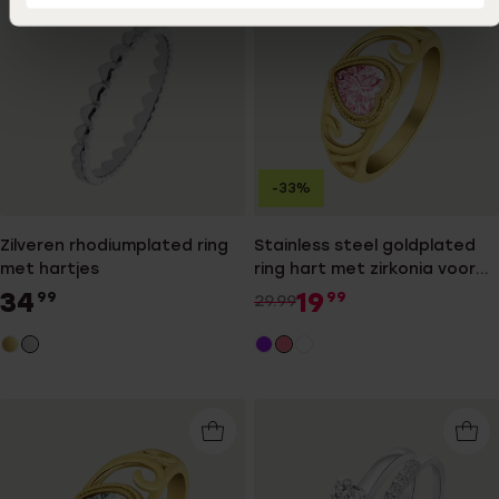
-33%
Zilveren rhodiumplated ring
Stainless steel goldplated
met hartjes
ring hart met zirkonia voor
dames
34
19
99
99
29.99