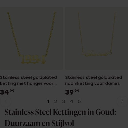
Stainless steel goldplated
Stainless steel goldplated
ketting met hanger voor
naamketting voor dames
dames
34
39
99
99
1
2
3
4
5
Huidige
Ga
pagina
naar
Stainless Steel Kettingen in Goud:
pagina
Duurzaam en Stijlvol