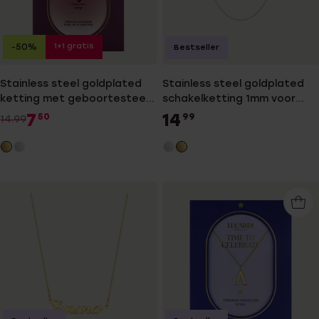
1+1 gratis
-50%
Bestseller
Stainless steel goldplated
Stainless steel goldplated
ketting met geboortesteen
schakelketting 1mm voor
hanger
dames
7
14
50
99
14.99