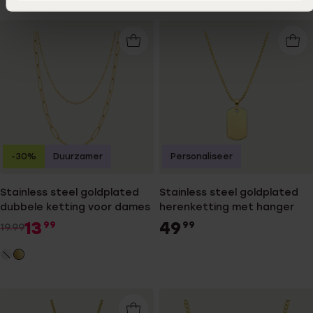
-30%
Duurzamer
Personaliseer
Stainless steel goldplated
Stainless steel goldplated
dubbele ketting voor dames
herenketting met hanger
13
49
99
99
19.99