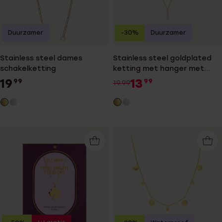
Duurzamer
-30%
Duurzamer
Stainless steel dames
Stainless steel goldplated
schakelketting
ketting met hanger met
zirkonia voor dames
19
13
99
99
19.99