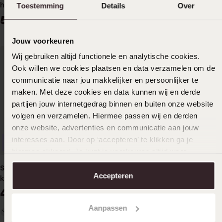
herenschakelketting
Toestemming
Details
ketting met hanger hart
Over
met zirkonia voor dames
59
19
99
99
29.99
Jouw voorkeuren
Wij gebruiken altijd functionele en analytische cookies.
Ook willen we cookies plaatsen en data verzamelen om de
communicatie naar jou makkelijker en persoonlijker te
maken. Met deze cookies en data kunnen wij en derde
partijen jouw internetgedrag binnen en buiten onze website
volgen en verzamelen. Hiermee passen wij en derden
onze website, advertenties en communicatie aan jouw
interesses aan. Door op ‘accepteren’ te klikken ga je
Duurzamer
Duurzamer
hiermee akkoord. Je kunt je voorkeuren altijd weer
aanpassen. Lees er meer over in ons
cookiebeleid
.
Stainless steel goldplated
Stainless steel goldplated
Accepteren
ketting met hanger met
kinderschakelketting
kristal voor dames
49
39
99
99
Aanpassen