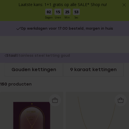
Laatste kans: 1+1 gratis op alle SALE* Shop nu!
02
15
25
52
Dagen
Uren
Min
Sec
Op werkdagen voor 17:00 besteld, morgen in huis
You
Staal
Stainless steel ketting goud
are
Gouden kettingen
9 karaat kettingen
here:
150
producten