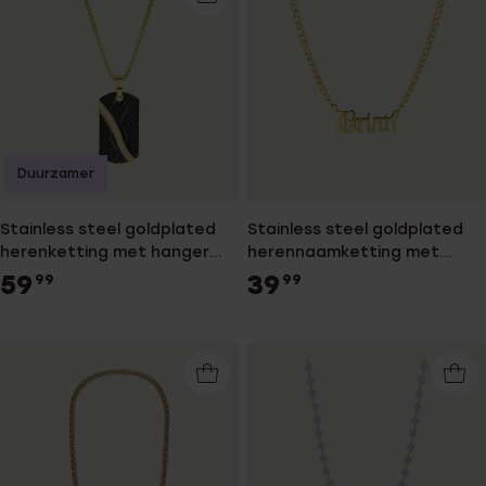
Duurzamer
Stainless steel goldplated
Stainless steel goldplated
herenketting met hanger
herennaamketting met
met zirkonia
hanger
59
39
99
99