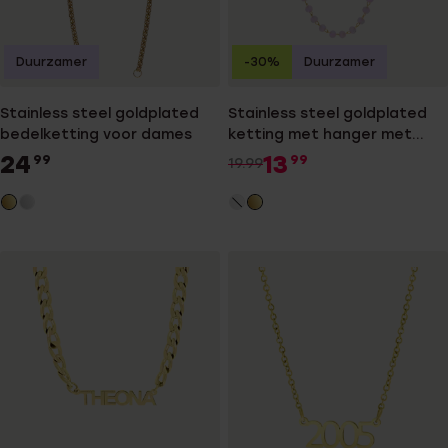
Duurzamer
-30%
Duurzamer
Stainless steel goldplated
Stainless steel goldplated
bedelketting voor dames
ketting met hanger met
rozenkwarts voor dames
24
13
99
99
19.99