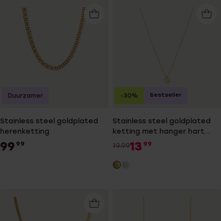
Bestseller
Duurzamer
-30%
Stainless steel goldplated
Stainless steel goldplated
herenketting
ketting met hanger hart
met zirkonia voor dames
99
13
99
99
19.99