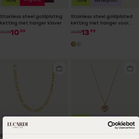
1+1 gratis
-50%
-30%
Waterproof
Stainless steel goldplating
Stainless steel goldplated
ketting met hanger klaver
ketting met hanger voor
dames
10
13
00
99
19.99
19.99
Duurzamer
-33%
Waterproof
Stainless steel goldplated
Stainless steel goldplated