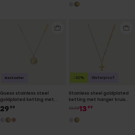
-30%
Waterproof
Bestseller
Guess stainless steel
Stainless steel goldplated
goldplated ketting met
ketting met hanger kruis
hanger met kristal voor
voor dames
29
13
99
99
19.99
dames