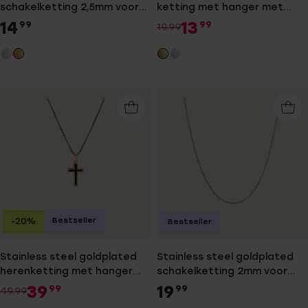
schakelketting 2,5mm voor
ketting met hanger met
dames
zirkonia voor dames
14
13
99
99
19.99
Bestseller
-20%
Bestseller
Stainless steel goldplated
Stainless steel goldplated
herenketting met hanger
schakelketting 2mm voor
kruis
dames
39
19
99
99
49.99